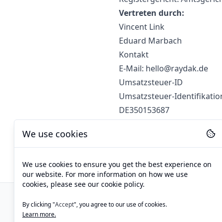
Vertreten durch:
Vincent Link
Eduard Marbach
Kontakt
E-Mail:
hello@raydak.de
Umsatzsteuer-ID
Umsatzsteuer-Identifikati
DE350153687
Verbraucher­streit­beilegung
We use cookies
Wir sind nicht bereit oder 
einer Verbraucherschlichtu
We use cookies to ensure you get the best experience on
our website. For more information on how we use
cookies, please see our cookie policy.
© 2024 AIFred. Alle Rechte vo
By clicking "
Accept
", you agree to our use of cookies.
Learn more.